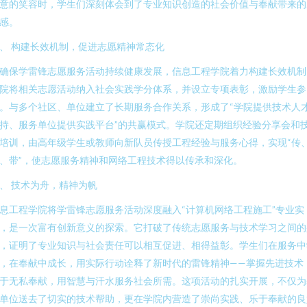
意的笑容时，学生们深刻体会到了专业知识创造的社会价值与奉献带来的
感。
、 构建长效机制，促进志愿精神常态化
确保学雷锋志愿服务活动持续健康发展，信息工程学院着力构建长效机制
院将相关志愿活动纳入社会实践学分体系，并设立专项表彰，激励学生参
。与多个社区、单位建立了长期服务合作关系，形成了“学院提供技术人
持、服务单位提供实践平台”的共赢模式。学院还定期组织经验分享会和
培训，由高年级学生或教师向新队员传授工程经验与服务心得，实现“传
、带”，使志愿服务精神和网络工程技术得以传承和深化。
、 技术为舟，精神为帆
息工程学院将学雷锋志愿服务活动深度融入“计算机网络工程施工”专业实
，是一次富有创新意义的探索。它打破了传统志愿服务与技术学习之间的
，证明了专业知识与社会责任可以相互促进、相得益彰。学生们在服务中
，在奉献中成长，用实际行动诠释了新时代的雷锋精神——掌握先进技术
于无私奉献，用智慧与汗水服务社会所需。这项活动的扎实开展，不仅为
单位送去了切实的技术帮助，更在学院内营造了崇尚实践、乐于奉献的良