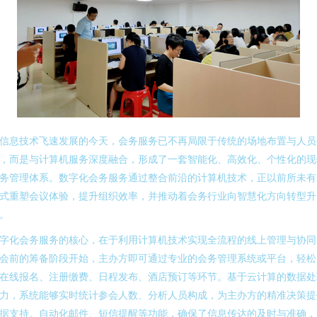
信息技术飞速发展的今天，会务服务已不再局限于传统的场地布置与人员
，而是与计算机服务深度融合，形成了一套智能化、高效化、个性化的现
务管理体系。数字化会务服务通过整合前沿的计算机技术，正以前所未有
式重塑会议体验，提升组织效率，并推动着会务行业向智慧化方向转型升
。
字化会务服务的核心，在于利用计算机技术实现全流程的线上管理与协同
会前的筹备阶段开始，主办方即可通过专业的会务管理系统或平台，轻松
在线报名、注册缴费、日程发布、酒店预订等环节。基于云计算的数据处
力，系统能够实时统计参会人数、分析人员构成，为主办方的精准决策提
据支持。自动化邮件、短信提醒等功能，确保了信息传达的及时与准确，