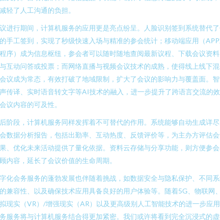
减轻了人工沟通的负担。
议进行期间，计算机服务的应用更是亮点纷呈。人脸识别签到系统替代了
的手工签到，实现了秒级快速入场与精准的参会统计；移动端应用（APP
程序）成为信息枢纽，参会者可以随时随地查阅最新议程、下载会议资料
与互动问答或投票；而网络直播与视频会议技术的成熟，使得线上线下混
会议成为常态，有效打破了地域限制，扩大了会议的影响力与覆盖面。智
声传译、实时语音转文字等AI技术的融入，进一步提升了跨语言交流的
会议内容的可及性。
后阶段，计算机服务同样发挥着不可替代的作用。系统能够自动生成详尽
会数据分析报告，包括出勤率、互动热度、反馈评价等，为主办方评估会
果、优化未来活动提供了量化依据。资料云存储与分享功能，则方便参会
顾内容，延长了会议价值的生命周期。
字化会务服务的蓬勃发展也伴随着挑战，如数据安全与隐私保护、不同系
的兼容性、以及确保技术应用具备良好的用户体验等。随着5G、物联网
拟现实（VR）/增强现实（AR）以及更高级别人工智能技术的进一步应
务服务将与计算机服务结合得更加紧密。我们或许将看到完全沉浸式的虚