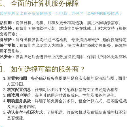
三、 全面的计算机服务保障
质的免押金出租不仅仅是提供一台电脑，更包含一套完整的服务体系：
活租期
：提供日租、周租、月租及更长租期选项，满足不同场景需求。
术支持
：租赁期间提供软件安装、故障排查等在线或上门技术支持（根据
套餐而定）。
备维护
：所有出租设备均经过严格检测、专业清洁与维护，确保性能稳定
修与更换
：租赁期内出现非人为故障，提供快速维修或更换服务，保障您
用不受影响。
私安全
：设备归还后会进行专业的数据彻底清除，保障用户隐私无泄露风
。
四、 如何选择可靠的服务商？
查看实拍图
：务必确认服务商提供的是真实实拍的高清细节图，而非
方宣传图。
核实配置信息
：仔细对比图片中的配置标签与文字描述是否相符。
阅读用户评价
：参考其他用户对设备成色、性能及服务的评价。
明确服务条款
：详细了解免押金的条件、租金计算方式、损坏赔偿规
及售后服务内容。
确认交付与归还方式
：了解配送、收货验机以及租赁结束后的归还流
是否便捷。