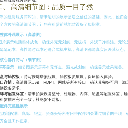
二、 高清细节图：品质一目了然
靠的租赁服务商深知，清晰透明的展示是建立信任的基础。因此，他们会
全方位的高清细节图，让您在租赁前就能对设备了如指掌。
. 整体外观展示（高清图）
 图片展示电脑整体成色，确保外壳无划痕、无破损，外观干净整洁。无论
薄笔记本、高性能游戏本还是台式机主机，高清图都能真实反映其状态。
. 核心部件特写（细节图）
屏幕显示
：细节图展示屏幕有无坏点、漏光或划痕，确保显示效果完美。
盘与触控板
：特写按键磨损程度、触控板灵敏度，保证输入体验。
口详情
：高清展示USB、HDMI、网线等所有接口，确认其完好可用，满
接设备需求。
牌与配置标签
：清晰拍摄设备型号、处理器、内存、硬盘等配置标签，确
租赁描述完全一致，杜绝货不对板。
. 配件完整性展示
 电源适配器、鼠标、键盘、摄像头等所有附带配件均会通过细节图呈现，
齐全且工作正常。