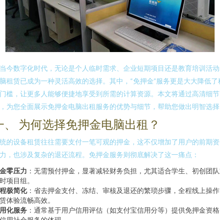
当今数字化时代，无论是个人临时需求、企业短期项目还是教育培训活动
脑租赁已成为一种灵活高效的选择。其中，“免押金”服务更是大大降低了
门槛，让更多人能够便捷地享受到所需的计算资源。本文将通过高清细节
，为您全面展示免押金电脑出租服务的优势与细节，帮助您做出明智选择
一、 为何选择免押金电脑出租？
统的设备租赁往往需要支付一笔可观的押金，这不仅增加了用户的前期资
力，也涉及复杂的退还流程。免押金服务则彻底解决了这一痛点：
金零压力
：无需预付押金，显著减轻财务负担，尤其适合学生、初创团队
时项目组。
程极简化
：省去押金支付、冻结、审核及退还的繁琐步骤，全程线上操作
赁体验流畅高效。
用化服务
：通常基于用户信用评估（如支付宝信用分等）提供免押金资格
信用社会服务的体现。